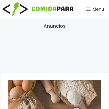
Saltar
Menu
al
contenido
Anuncios