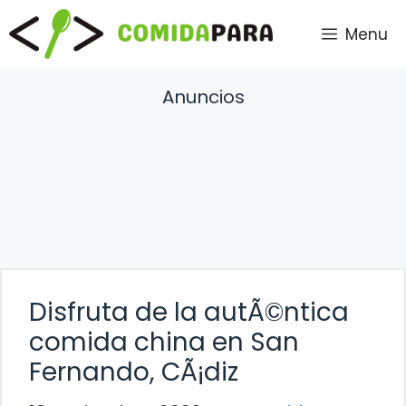
Saltar
Menu
al
contenido
Anuncios
Disfruta de la autÃ©ntica
comida china en San
Fernando, CÃ¡diz