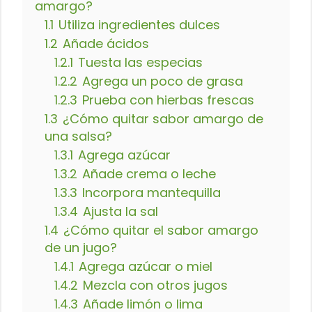
amargo?
1.1
Utiliza ingredientes dulces
1.2
Añade ácidos
1.2.1
Tuesta las especias
1.2.2
Agrega un poco de grasa
1.2.3
Prueba con hierbas frescas
1.3
¿Cómo quitar sabor amargo de
una salsa?
1.3.1
Agrega azúcar
1.3.2
Añade crema o leche
1.3.3
Incorpora mantequilla
1.3.4
Ajusta la sal
1.4
¿Cómo quitar el sabor amargo
de un jugo?
1.4.1
Agrega azúcar o miel
1.4.2
Mezcla con otros jugos
1.4.3
Añade limón o lima