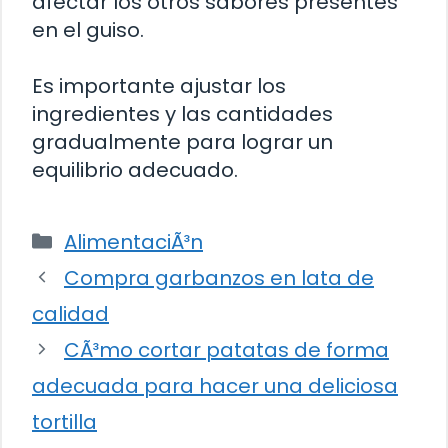
afectar los otros sabores presentes
en el guiso.
Es importante ajustar los
ingredientes y las cantidades
gradualmente para lograr un
equilibrio adecuado.
Categorías
AlimentaciÃ³n
Compra garbanzos en lata de
calidad
CÃ³mo cortar patatas de forma
adecuada para hacer una deliciosa
tortilla