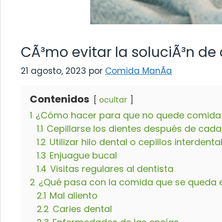
CÃ³mo evitar la soluciÃ³n de
21 agosto, 2023
por
Comida ManÃ­a
Contenidos
ocultar
1
¿Cómo hacer para que no quede comida e
1.1
Cepillarse los dientes después de cad
1.2
Utilizar hilo dental o cepillos interdenta
1.3
Enjuague bucal
1.4
Visitas regulares al dentista
2
¿Qué pasa con la comida que se queda e
2.1
Mal aliento
2.2
Caries dental