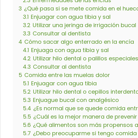
2.3
Enfermedades de las encías
3
¿Qué pasa si se mete comida en el hueco 
3.1
Enjuagar con agua tibia y sal
3.2
Utilizar una jeringa de irrigación bucal
3.3
Consultar al dentista
4
Cómo sacar algo enterrado en la encía
4.1
Enjuaga con agua tibia y sal
4.2
Utilizar hilo dental o palillos especiale
4.3
Consultar al dentista
5
Comida entre las muelas dolor
5.1
Enjuagar con agua tibia
5.2
Utilizar hilo dental o cepillos interdent
5.3
Enjuague bucal con analgésico
5.4
¿Es normal que se quede comida entr
5.5
¿Cuál es la mejor manera de prevenir
5.6
¿Qué alimentos son más propensos a 
5.7
¿Debo preocuparme si tengo comida a