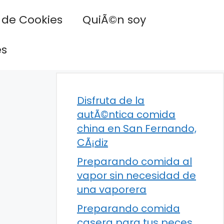
a de Cookies
QuiÃ©n soy
es
Disfruta de la
autÃ©ntica comida
china en San Fernando,
CÃ¡diz
Preparando comida al
vapor sin necesidad de
una vaporera
Preparando comida
casera para tus peces