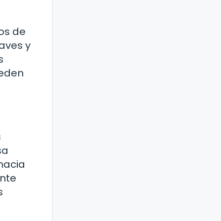
os de
uaves y
s
ueden
s
sa
hacia
ente
s