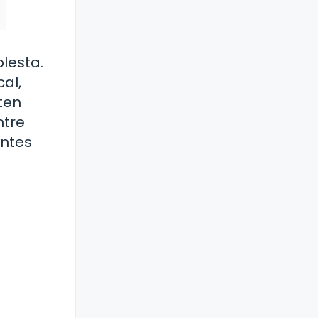
lesta.
al,
ten
ntre
entes