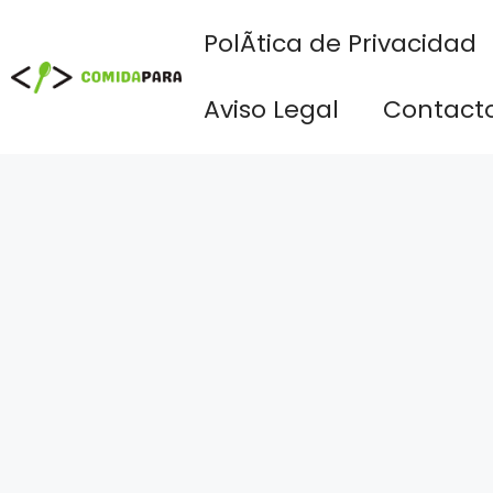
Saltar
PolÃ­tica de Privacidad
al
contenido
Aviso Legal
Contact