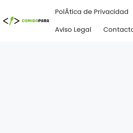
Saltar
PolÃ­tica de Privacidad
al
contenido
Aviso Legal
Contact