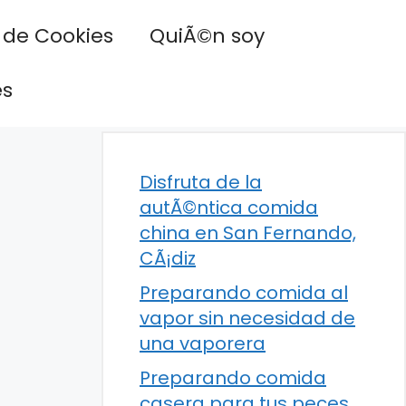
a de Cookies
QuiÃ©n soy
es
Disfruta de la
autÃ©ntica comida
china en San Fernando,
CÃ¡diz
Preparando comida al
vapor sin necesidad de
una vaporera
Preparando comida
casera para tus peces