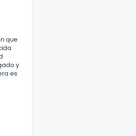
ón que
cida
d
gado y
era es