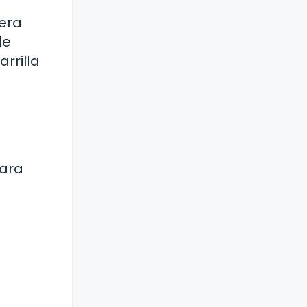
rera
de
rrilla
para