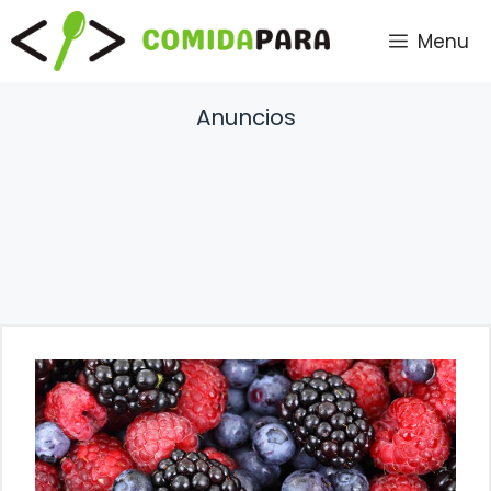
Saltar
Menu
al
contenido
Anuncios