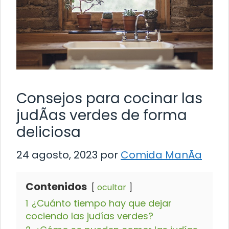
Consejos para cocinar las
judÃ­as verdes de forma
deliciosa
24 agosto, 2023
por
Comida ManÃ­a
Contenidos
ocultar
1
¿Cuánto tiempo hay que dejar
cociendo las judías verdes?