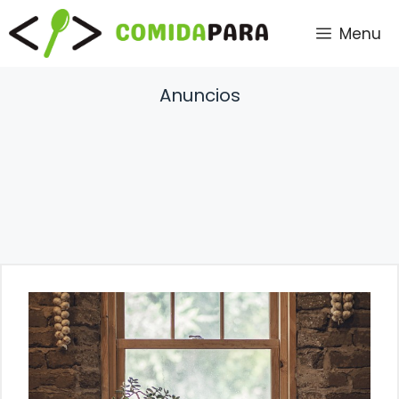
Saltar
Menu
al
contenido
Anuncios