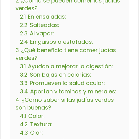
2
¿Cómo se pueden comer las judías
verdes?
2.1
En ensaladas:
2.2
Salteadas:
2.3
Al vapor:
2.4
En guisos o estofados:
3
¿Qué beneficio tiene comer judías
verdes?
3.1
Ayudan a mejorar la digestión:
3.2
Son bajas en calorías:
3.3
Promueven la salud ocular:
3.4
Aportan vitaminas y minerales:
4
¿Cómo saber si las judías verdes
son buenas?
4.1
Color:
4.2
Textura:
4.3
Olor: