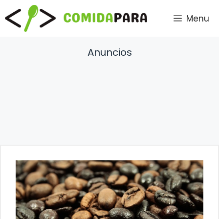
Saltar
Menu
al
contenido
Anuncios