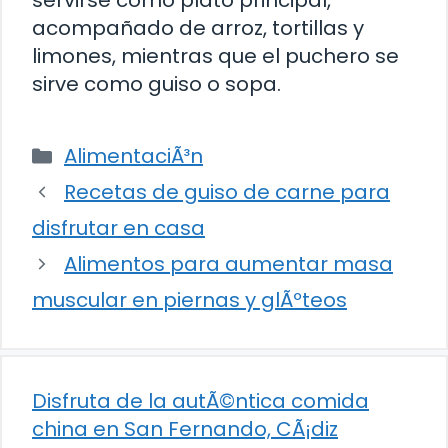
servirse como plato principal,
acompañado de arroz, tortillas y
limones, mientras que el puchero se
sirve como guiso o sopa.
Categorías
AlimentaciÃ³n
Recetas de guiso de carne para
disfrutar en casa
Alimentos para aumentar masa
muscular en piernas y glÃºteos
Disfruta de la autÃ©ntica comida
china en San Fernando, CÃ¡diz