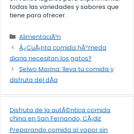
todas las variedades y sabores que
tiene para ofrecer.
Categorías
AlimentaciÃ³n
Â¿CuÃ¡nta comida hÃºmeda
diaria necesitan los gatos?
Selwo Marina: lleva tu comida y
disfruta del dÃ­a
Disfruta de la autÃ©ntica comida
china en San Fernando, CÃ¡diz
Preparando comida al vapor sin