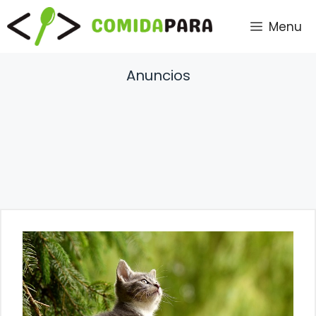
Saltar
Menu
al
contenido
Anuncios