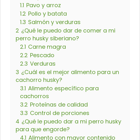
1.1
Pavo y arroz
1.2
Pollo y batata
1.3
Salmón y verduras
2
¿Qué le puedo dar de comer a mi
perro husky siberiano?
2.1
Carne magra
2.2
Pescado
2.3
Verduras
3
¿Cuál es el mejor alimento para un
cachorro husky?
3.1
Alimento específico para
cachorros
3.2
Proteínas de calidad
3.3
Control de porciones
4
¿Qué le puedo dar a mi perro husky
para que engorde?
4.1
Alimento con mayor contenido