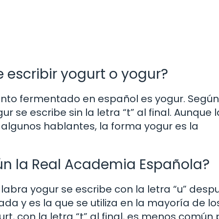
 escribir yogurt o yogur?
mento fermentado en español es yogur. Según
se escribe sin la letra “t” al final. Aunque l
lgunos hablantes, la forma yogur es la
ún la Real Academia Española?
abra yogur se escribe con la letra “u” desp
da y es la que se utiliza en la mayoría de lo
t, con la letra “t” al final, es menos común