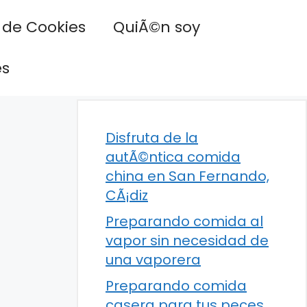
a de Cookies
QuiÃ©n soy
es
Disfruta de la
autÃ©ntica comida
china en San Fernando,
CÃ¡diz
Preparando comida al
vapor sin necesidad de
una vaporera
Preparando comida
casera para tus peces