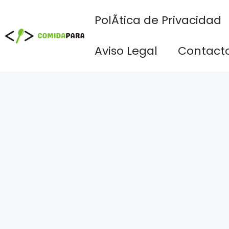
Saltar
PolÃ­tica de Privacidad
al
contenido
Aviso Legal
Contact