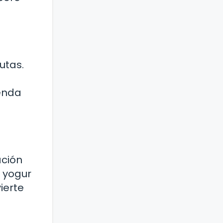
utas.
ienda
ación
 yogur
ierte