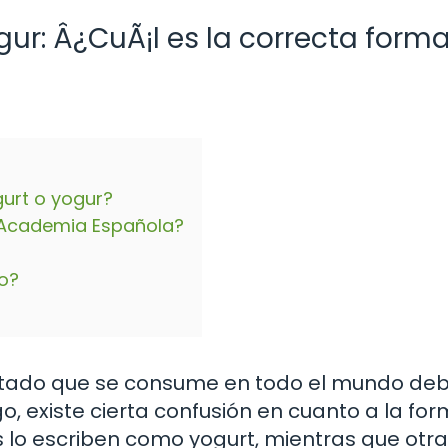
gur: Â¿CuÃ¡l es la correcta form
gurt o yogur?
 Academia Española?
io?
entado que se consume en todo el mundo deb
o, existe cierta confusión en cuanto a la fo
s lo escriben como yogurt, mientras que otra