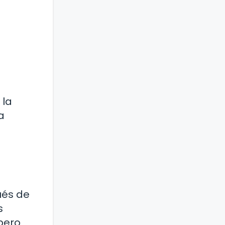
 la
a
ués de
s
 pero