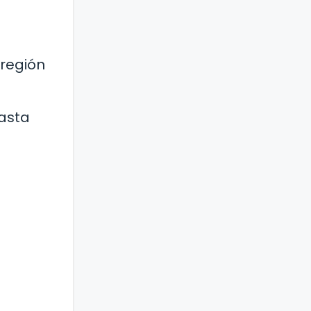
 región
gasta