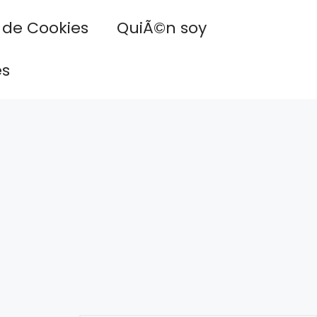
a de Cookies
QuiÃ©n soy
es