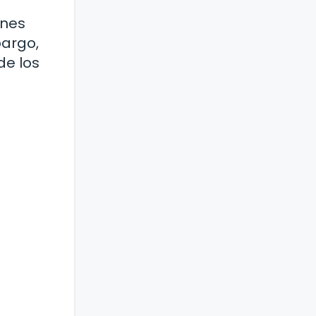
ones
bargo,
de los