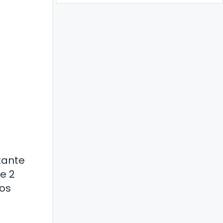
?
tante
e 2
sos