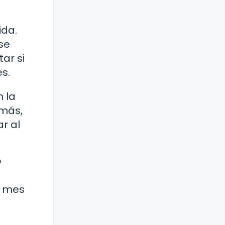
ida.
se
ar si
s.
 la
emás,
r al
?
l mes