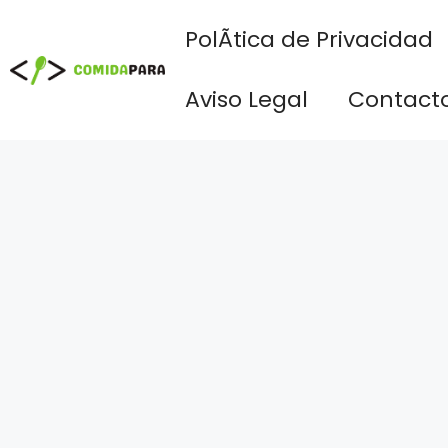
Saltar
PolÃ­tica de Privacidad
al
contenido
Aviso Legal
Contact