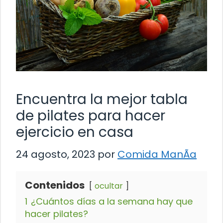
Encuentra la mejor tabla
de pilates para hacer
ejercicio en casa
24 agosto, 2023
por
Comida ManÃ­a
Contenidos
ocultar
1
¿Cuántos días a la semana hay que
hacer pilates?