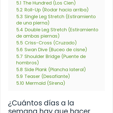
5.1
The Hundred (Los Cien)
5.2
Roll-Up (Rodar hacia arriba)
5.3
Single Leg Stretch (Estiramiento
de una pierna)
5.4
Double Leg Stretch (Estiramiento
de ambas piernas)
5.5
Criss-Cross (Cruzado)
5.6
Swan Dive (Buceo de cisne)
5.7
Shoulder Bridge (Puente de
hombros)
5.8
Side Plank (Plancha lateral)
5.9
Teaser (Desafiante)
5.10
Mermaid (Sirena)
¿Cuántos días a la
semana hay que hacer