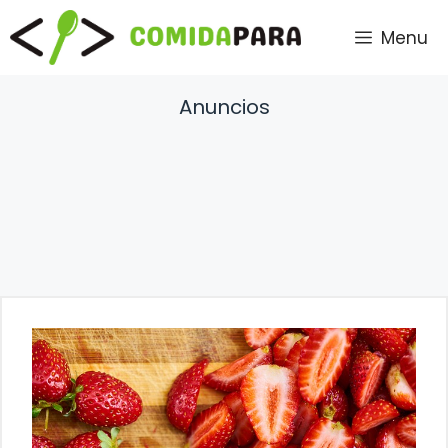
Saltar
Menu
al
contenido
Anuncios