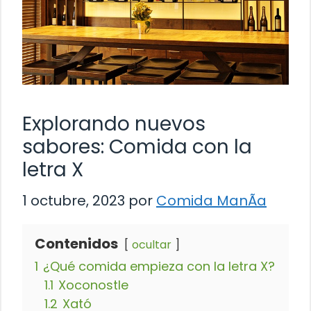
Explorando nuevos
sabores: Comida con la
letra X
1 octubre, 2023
por
Comida ManÃ­a
Contenidos
ocultar
1
¿Qué comida empieza con la letra X?
1.1
Xoconostle
1.2
Xató