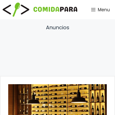
Saltar
Menu
al
contenido
Anuncios