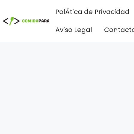
Saltar
PolÃ­tica de Privacidad
al
contenido
Aviso Legal
Contact