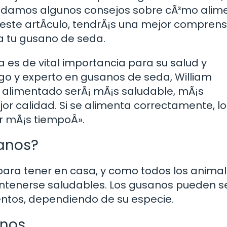
damos algunos consejos sobre cÃ³mo alim
este artÃ­culo, tendrÃ¡s una mejor comprens
a tu gusano de seda.
 es de vital importancia para su salud y
go y experto en gusanos de seda, William
alimentado serÃ¡ mÃ¡s saludable, mÃ¡s
or calidad. Si se alimenta correctamente, lo
r mÃ¡s tiempoÂ».
anos?
ara tener en casa, y como todos los animal
tenerse saludables. Los gusanos pueden s
ntos, dependiendo de su especie.
anos