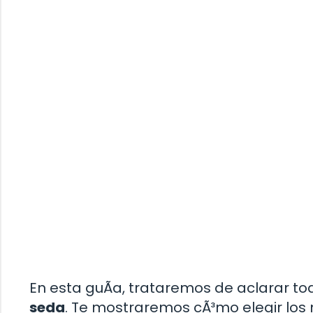
En esta guÃ­a, trataremos de aclarar to
seda
. Te mostraremos cÃ³mo elegir los