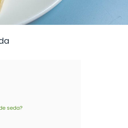
eda
 de seda?