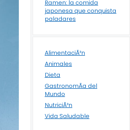
Ramen: la comida
japonesa que conquista
paladares
AlimentaciÃ³n
Animales
Dieta
GastronomÃ­a del
Mundo
NutriciÃ³n
Vida Saludable