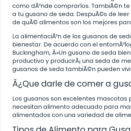
como dÃ³nde comprarlos. TambiÃ©n te 
a tu gusano de seda. DespuÃ©s de leer 
de quÃ© alimentos son los mejores par
La alimentaciÃ³n de los gusanos de seda
bienestar. De acuerdo con el entomÃ³lo
Buckingham, Â«Un gusano de seda bien 
productivo y producirÃ¡ una seda de mej
gusanos de seda tambiÃ©n pueden vivi
Â¿Que darle de comer a gus
Los gusanos son excelentes mascotas p
necesitan alimento adecuado para man
alimentados con una variedad de alime
Tipos de Alimento para Gus