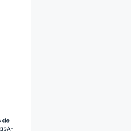
 de
 asÃ­