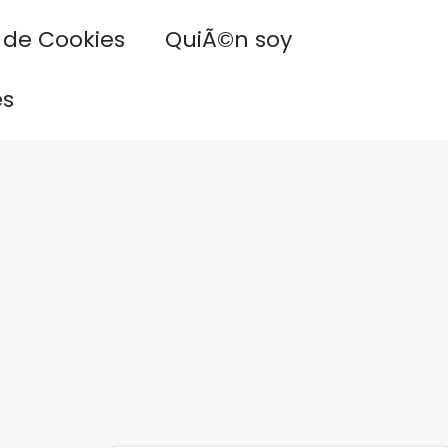
a de Cookies
QuiÃ©n soy
es