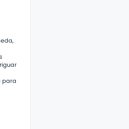
seda,
s
riguar
s para