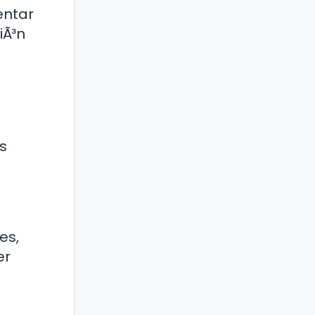
entar
iÃ³n
s
es,
er