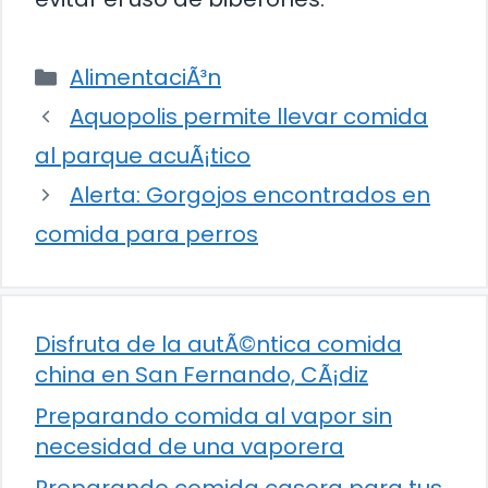
Categorías
AlimentaciÃ³n
Aquopolis permite llevar comida
al parque acuÃ¡tico
Alerta: Gorgojos encontrados en
comida para perros
Disfruta de la autÃ©ntica comida
china en San Fernando, CÃ¡diz
Preparando comida al vapor sin
necesidad de una vaporera