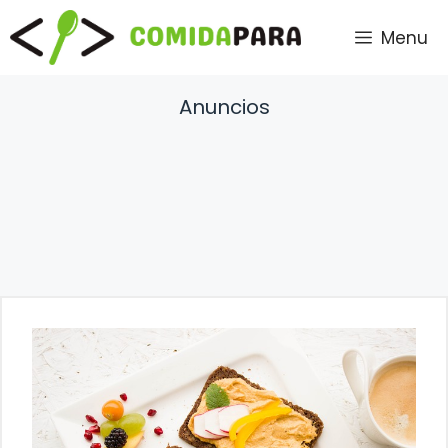
Saltar
Menu
al
contenido
Anuncios