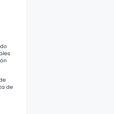
ndo
ales
ión
 de
ta de