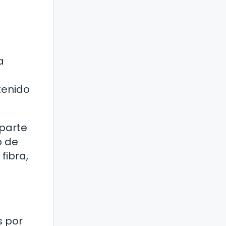
a
tenido
 parte
o de
fibra,
s por