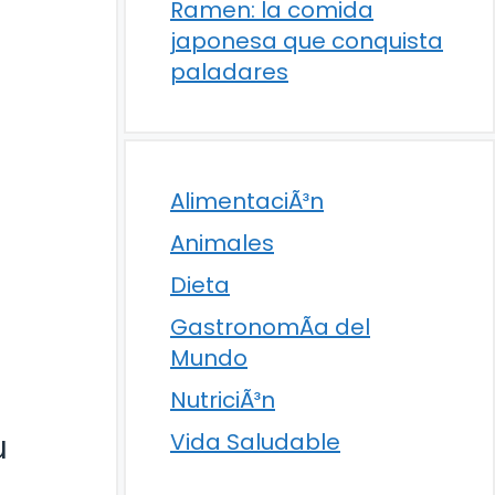
Ramen: la comida
japonesa que conquista
paladares
AlimentaciÃ³n
Animales
Dieta
GastronomÃ­a del
Mundo
NutriciÃ³n
u
Vida Saludable