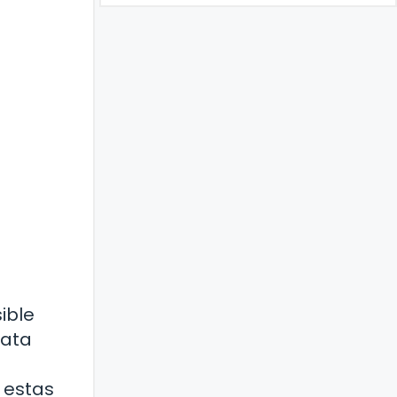
ible
tata
 estas