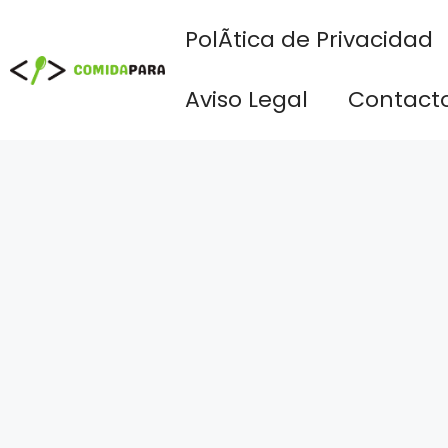
Saltar
PolÃ­tica de Privacidad
al
contenido
Aviso Legal
Contact