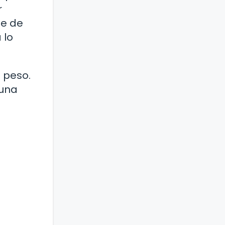
r
te de
 lo
 peso.
 una