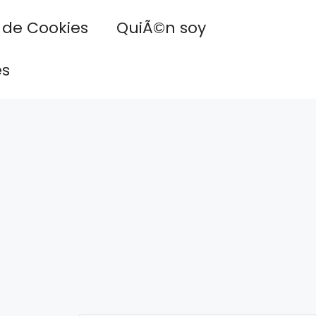
a de Cookies
QuiÃ©n soy
es