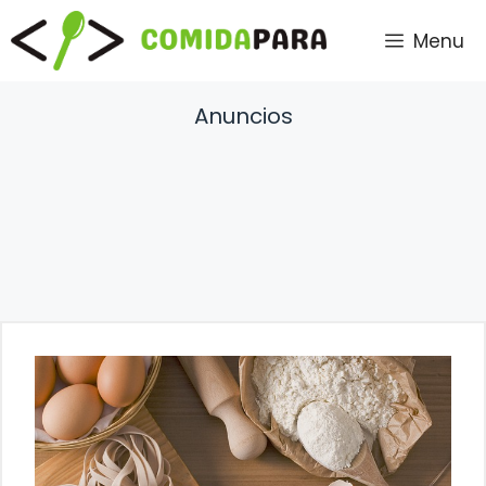
Saltar
Menu
al
contenido
Anuncios