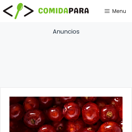
Saltar
Menu
al
contenido
Anuncios