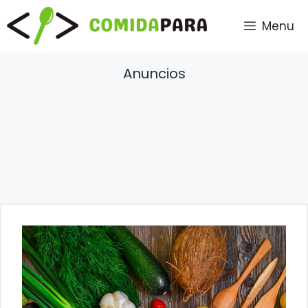
Saltar
Menu
al
contenido
Anuncios