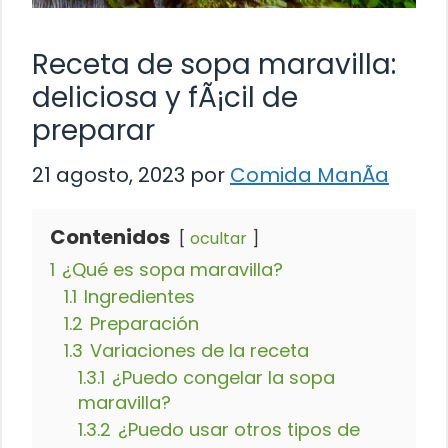
Receta de sopa maravilla:
deliciosa y fÃ¡cil de
preparar
21 agosto, 2023
por
Comida ManÃ­a
Contenidos
ocultar
1
¿Qué es sopa maravilla?
1.1
Ingredientes
1.2
Preparación
1.3
Variaciones de la receta
1.3.1
¿Puedo congelar la sopa
maravilla?
1.3.2
¿Puedo usar otros tipos de