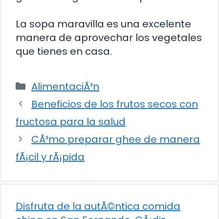
La sopa maravilla es una excelente
manera de aprovechar los vegetales
que tienes en casa.
Categorías
AlimentaciÃ³n
Beneficios de los frutos secos con
fructosa para la salud
CÃ³mo preparar ghee de manera
fÃ¡cil y rÃ¡pida
Disfruta de la autÃ©ntica comida