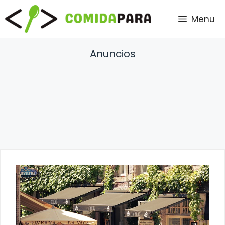
Saltar
Menu
al
contenido
Anuncios