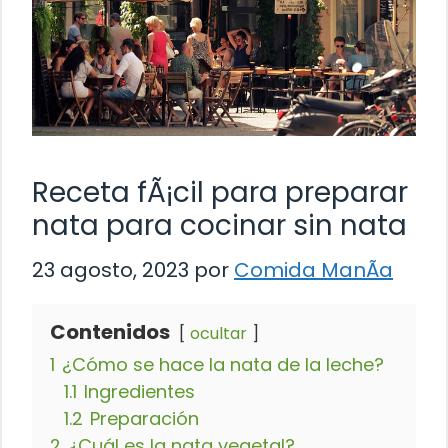
Receta fÃ¡cil para preparar
nata para cocinar sin nata
23 agosto, 2023
por
Comida ManÃ­a
Contenidos
ocultar
1
¿Cómo se hace la nata de la leche?
1.1
Ingredientes
1.2
Preparación
2
¿Cuál es la nata vegetal?