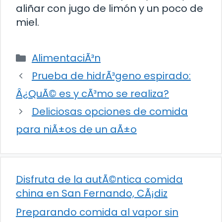
aliñar con jugo de limón y un poco de
miel.
Categorías
AlimentaciÃ³n
Prueba de hidrÃ³geno espirado:
Â¿QuÃ© es y cÃ³mo se realiza?
Deliciosas opciones de comida
para niÃ±os de un aÃ±o
Disfruta de la autÃ©ntica comida
china en San Fernando, CÃ¡diz
Preparando comida al vapor sin