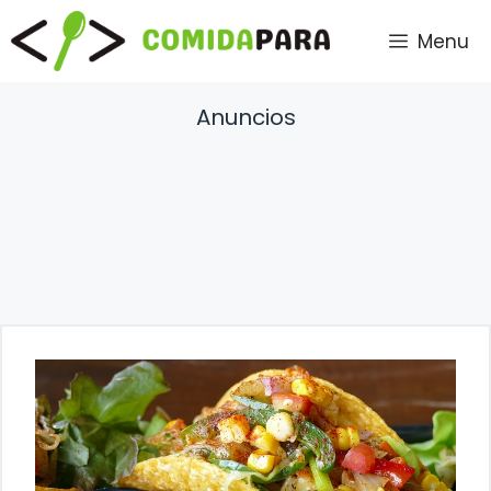
Saltar
Menu
al
contenido
Anuncios