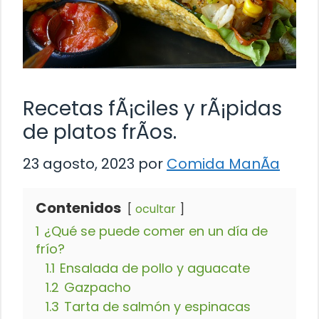
Recetas fÃ¡ciles y rÃ¡pidas
de platos frÃ­os.
23 agosto, 2023
por
Comida ManÃ­a
Contenidos
ocultar
1
¿Qué se puede comer en un día de
frío?
1.1
Ensalada de pollo y aguacate
1.2
Gazpacho
1.3
Tarta de salmón y espinacas