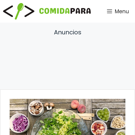
Saltar
Menu
al
contenido
Anuncios