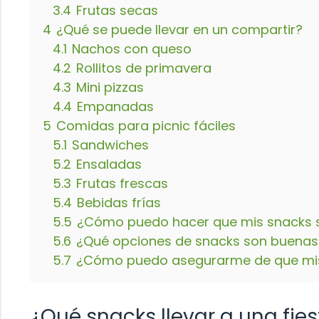
3.4
Frutas secas
4
¿Qué se puede llevar en un compartir?
4.1
Nachos con queso
4.2
Rollitos de primavera
4.3
Mini pizzas
4.4
Empanadas
5
Comidas para picnic fáciles
5.1
Sandwiches
5.2
Ensaladas
5.3
Frutas frescas
5.4
Bebidas frías
5.5
¿Cómo puedo hacer que mis snacks 
5.6
¿Qué opciones de snacks son buenas pa
5.7
¿Cómo puedo asegurarme de que mis
¿Qué snacks llevar a una fie