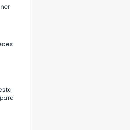
ener
uedes
iesta
 para