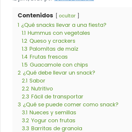
Contenidos
ocultar
1
¿Qué snacks llevar a una fiesta?
1.1
Hummus con vegetales
1.2
Queso y crackers
1.3
Palomitas de maíz
1.4
Frutas frescas
1.5
Guacamole con chips
2
¿Qué debe llevar un snack?
2.1
Sabor
2.2
Nutritivo
2.3
Fácil de transportar
3
¿Qué se puede comer como snack?
3.1
Nueces y semillas
3.2
Yogur con frutas
3.3
Barritas de granola