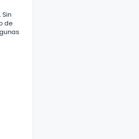
 Sin
po de
lgunas