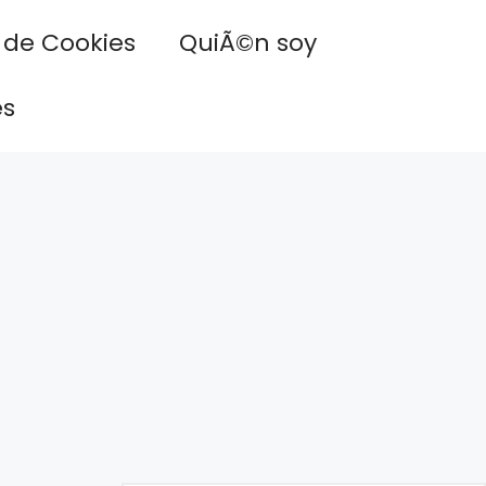
a de Cookies
QuiÃ©n soy
es