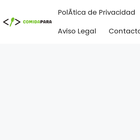
Saltar
PolÃ­tica de Privacidad
al
contenido
Aviso Legal
Contact