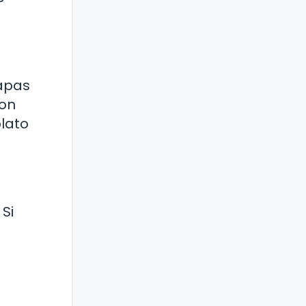
capas
con
plato
Si