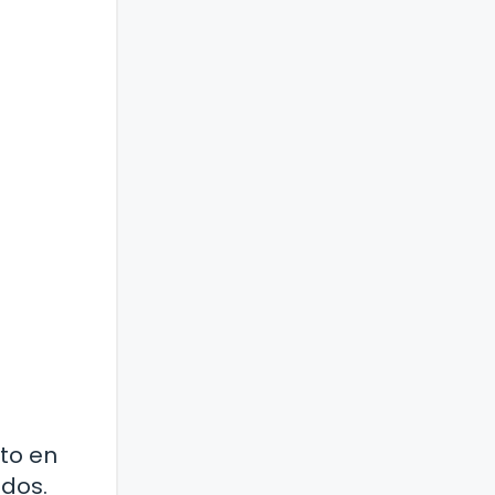
to en
idos.