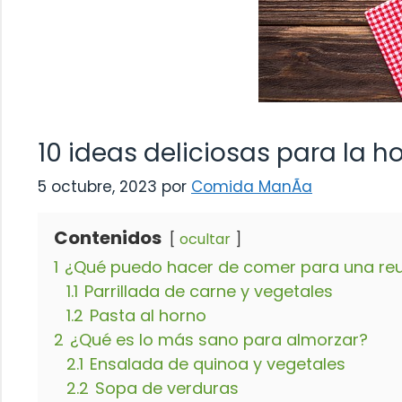
10 ideas deliciosas para la h
5 octubre, 2023
por
Comida ManÃ­a
Contenidos
ocultar
1
¿Qué puedo hacer de comer para una reun
1.1
Parrillada de carne y vegetales
1.2
Pasta al horno
2
¿Qué es lo más sano para almorzar?
2.1
Ensalada de quinoa y vegetales
2.2
Sopa de verduras