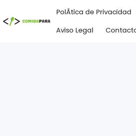
Saltar
PolÃ­tica de Privacidad
al
contenido
Aviso Legal
Contact