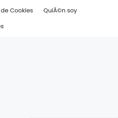
a de Cookies
QuiÃ©n soy
es