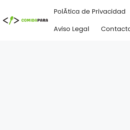
Saltar
PolÃ­tica de Privacidad
al
contenido
Aviso Legal
Contact