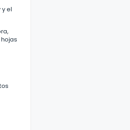
y el
ra,
 hojas
tos