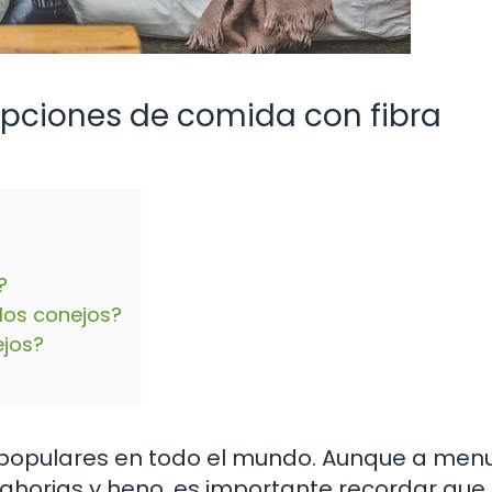
opciones de comida con fibra
?
los conejos?
ejos?
 populares en todo el mundo. Aunque a men
ahorias y heno, es importante recordar que