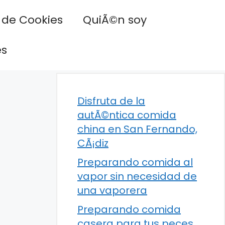
a de Cookies
QuiÃ©n soy
es
Disfruta de la
autÃ©ntica comida
china en San Fernando,
CÃ¡diz
Preparando comida al
vapor sin necesidad de
una vaporera
Preparando comida
casera para tus peces