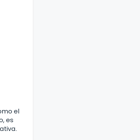
omo el
o, es
ativa.