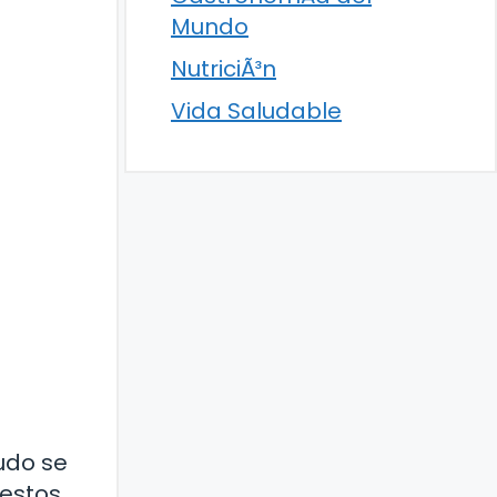
Mundo
NutriciÃ³n
Vida Saludable
udo se
 estos