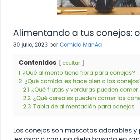
Alimentando a tus conejos: 
30 julio, 2023
por
Comida ManÃ­a
Contenidos
ocultar
1
¿Qué alimento tiene fibra para conejos?
2
¿Qué comida les hace bien a los conejos
2.1
¿Qué frutas y verduras pueden comer 
2.2
¿Qué cereales pueden comer los con
2.3
Tabla de alimentación para conejos
Los conejos son mascotas adorables y
les asocia con una dieta basada en zan