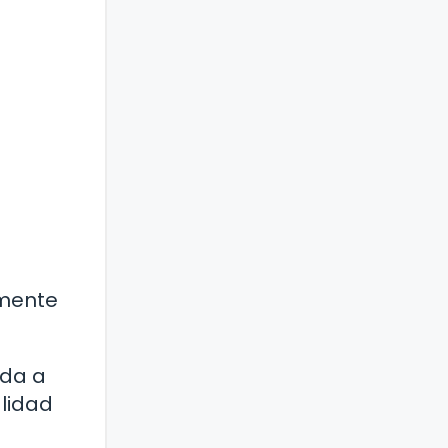
lmente
uda a
lidad