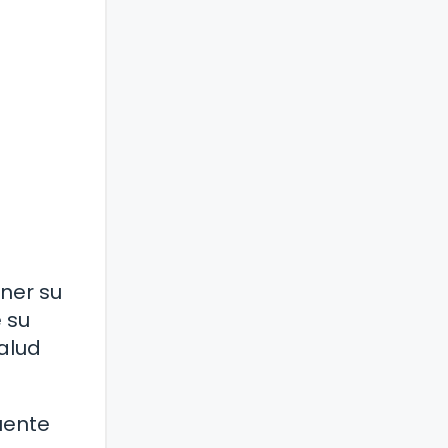
ner su
 su
alud
fuente