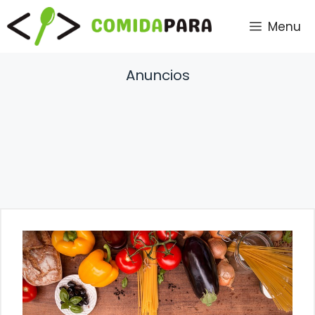
Saltar
Menu
al
contenido
Anuncios