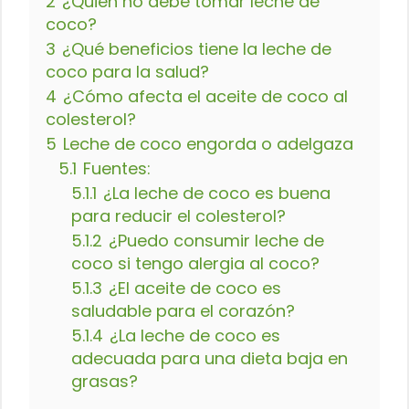
2
¿Quién no debe tomar leche de
coco?
3
¿Qué beneficios tiene la leche de
coco para la salud?
4
¿Cómo afecta el aceite de coco al
colesterol?
5
Leche de coco engorda o adelgaza
5.1
Fuentes:
5.1.1
¿La leche de coco es buena
para reducir el colesterol?
5.1.2
¿Puedo consumir leche de
coco si tengo alergia al coco?
5.1.3
¿El aceite de coco es
saludable para el corazón?
5.1.4
¿La leche de coco es
adecuada para una dieta baja en
grasas?