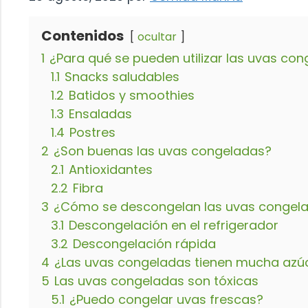
Contenidos
ocultar
1
¿Para qué se pueden utilizar las uvas co
1.1
Snacks saludables
1.2
Batidos y smoothies
1.3
Ensaladas
1.4
Postres
2
¿Son buenas las uvas congeladas?
2.1
Antioxidantes
2.2
Fibra
3
¿Cómo se descongelan las uvas congel
3.1
Descongelación en el refrigerador
3.2
Descongelación rápida
4
¿Las uvas congeladas tienen mucha azú
5
Las uvas congeladas son tóxicas
5.1
¿Puedo congelar uvas frescas?