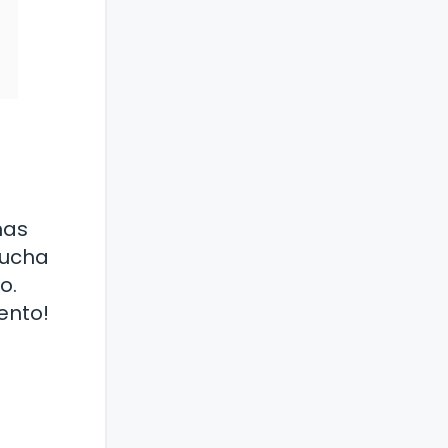
nas
mucha
o.
ento!