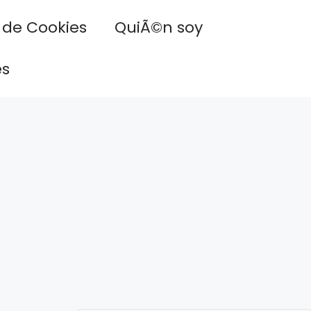
a de Cookies
QuiÃ©n soy
es