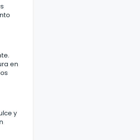
as
nto
te.
ura en
dos
ulce y
n