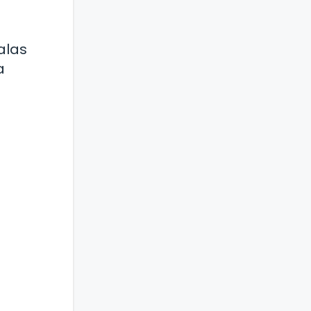
alas
a