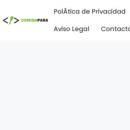
Saltar
PolÃ­tica de Privacidad
al
contenido
Aviso Legal
Contact