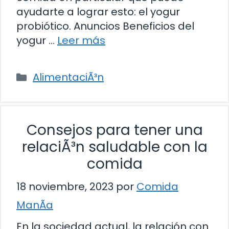
ayudarte a lograr esto: el yogur
probiótico. Anuncios Beneficios del
yogur …
Leer más
Categorías
AlimentaciÃ³n
Consejos para tener una
relaciÃ³n saludable con la
comida
18 noviembre, 2023
por
Comida
ManÃ­a
En la sociedad actual, la relación con