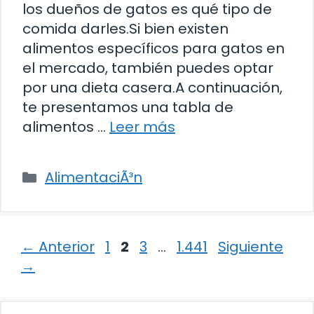
los dueños de gatos es qué tipo de
comida darles.Si bien existen
alimentos específicos para gatos en
el mercado, también puedes optar
por una dieta casera.A continuación,
te presentamos una tabla de
alimentos …
Leer más
Categorías
AlimentaciÃ³n
Página
Página
Página
Página
←
Anterior
1
2
3
…
1.441
Siguiente
→