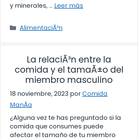
y minerales, …
Leer más
Categorías
AlimentaciÃ³n
La relaciÃ³n entre la
comida y el tamaÃ±o del
miembro masculino
18 noviembre, 2023
por
Comida
ManÃ­a
¿Alguna vez te has preguntado si la
comida que consumes puede
afectar el tamaño de tu miembro