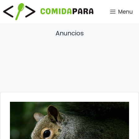
Saltar
Menu
al
contenido
Anuncios