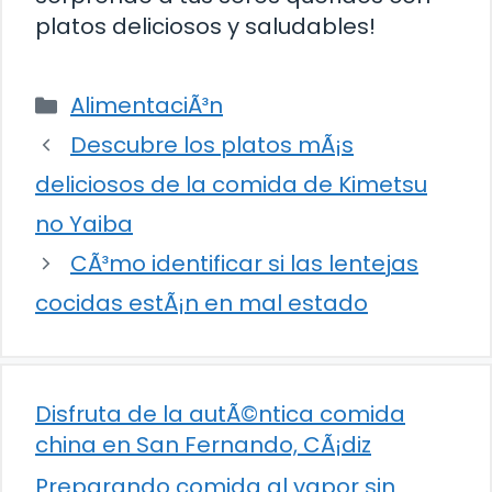
platos deliciosos y saludables!
Categorías
AlimentaciÃ³n
Descubre los platos mÃ¡s
deliciosos de la comida de Kimetsu
no Yaiba
CÃ³mo identificar si las lentejas
cocidas estÃ¡n en mal estado
Disfruta de la autÃ©ntica comida
china en San Fernando, CÃ¡diz
Preparando comida al vapor sin