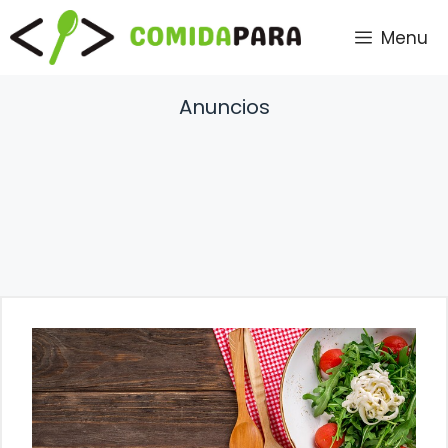
Saltar
Menu
al
contenido
Anuncios