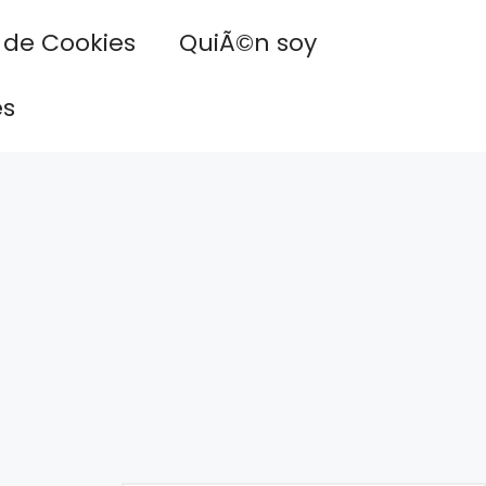
a de Cookies
QuiÃ©n soy
es