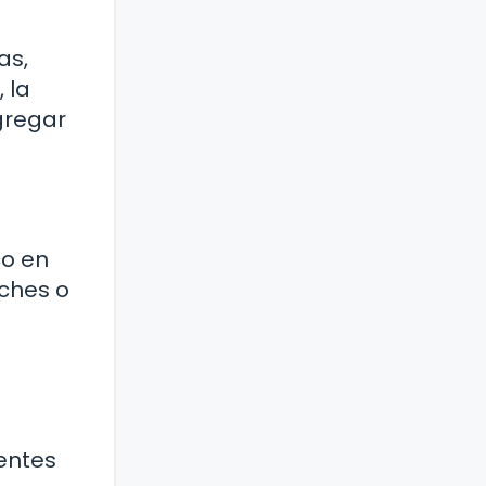
as,
 la
gregar
co en
iches o
ientes