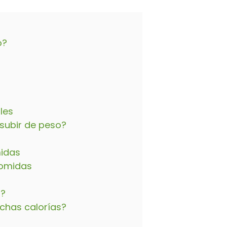
o?
les
subir de peso?
midas
comidas
s?
chas calorías?