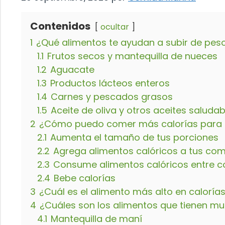
Contenidos
ocultar
1
¿Qué alimentos te ayudan a subir de pes
1.1
Frutos secos y mantequilla de nueces
1.2
Aguacate
1.3
Productos lácteos enteros
1.4
Carnes y pescados grasos
1.5
Aceite de oliva y otros aceites saludab
2
¿Cómo puedo comer más calorías para 
2.1
Aumenta el tamaño de tus porciones
2.2
Agrega alimentos calóricos a tus co
2.3
Consume alimentos calóricos entre 
2.4
Bebe calorías
3
¿Cuál es el alimento más alto en caloría
4
¿Cuáles son los alimentos que tienen mu
4.1
Mantequilla de maní