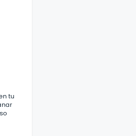
en tu
anar
eso