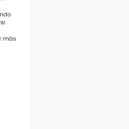
ando
ir
ir más