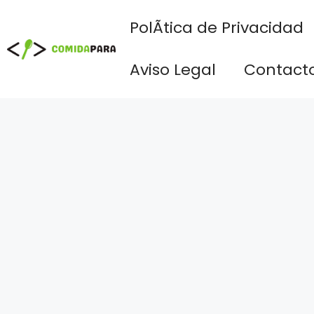
Saltar
PolÃ­tica de Privacidad
al
contenido
Aviso Legal
Contact