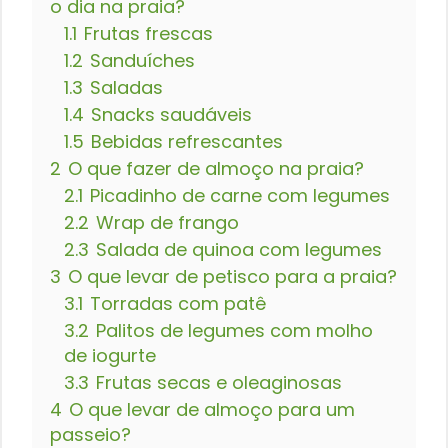
o dia na praia?
1.1
Frutas frescas
1.2
Sanduíches
1.3
Saladas
1.4
Snacks saudáveis
1.5
Bebidas refrescantes
2
O que fazer de almoço na praia?
2.1
Picadinho de carne com legumes
2.2
Wrap de frango
2.3
Salada de quinoa com legumes
3
O que levar de petisco para a praia?
3.1
Torradas com patê
3.2
Palitos de legumes com molho
de iogurte
3.3
Frutas secas e oleaginosas
4
O que levar de almoço para um
passeio?