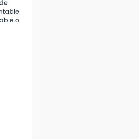
 de
ntable
able o