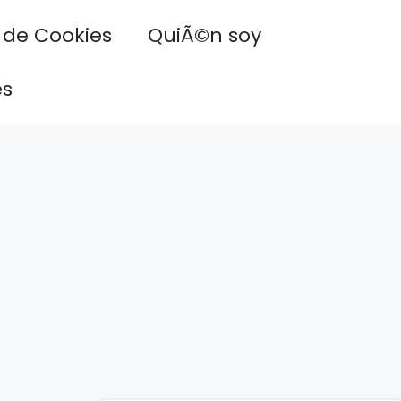
a de Cookies
QuiÃ©n soy
es