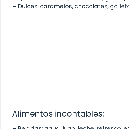
– Dulces: caramelos, chocolates, galleta
Alimentos incontables:
– Bebidas: agua, jugo, leche, refresco, et