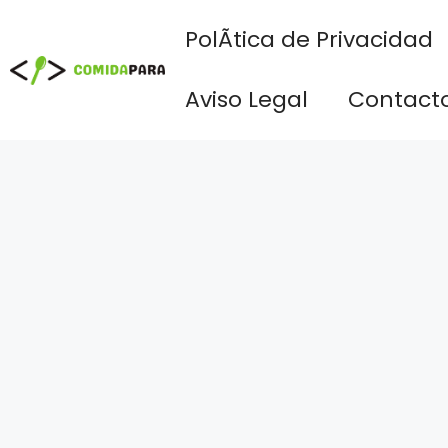
Saltar
PolÃ­tica de Privacidad
al
contenido
Aviso Legal
Contact