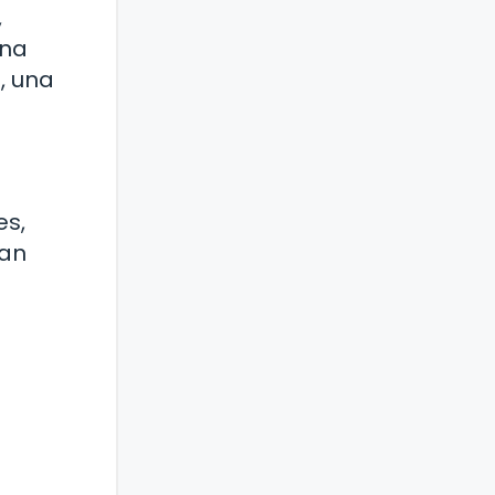
,
una
, una
es,
tan