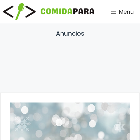
Saltar
Menu
al
contenido
Anuncios