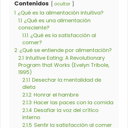
Contenidos
ocultar
1
¿Qué es la alimentación intuitiva?
1.1
¿Qué es una alimentación
consciente?
1.1.1
¿Qué es la satisfacción al
comer?
2
¿Qué se entiende por alimentación?
2.1
Intuitive Eating: A Revolutionary
Program that Works (Evelyn Tribole,
1995)
2.1.1
Desechar la mentalidad de
dieta
2.1.2
Honrar el hambre
2.1.3
Hacer las paces con la comida
2.1.4
Desafiar la voz del crítico
interno
2.1.5
Sentir la satisfacción al comer