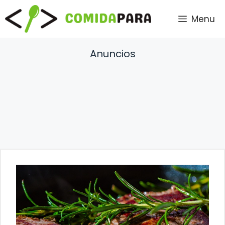
Saltar
Menu
al
contenido
Anuncios