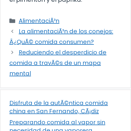
Categorías
AlimentaciÃ³n
La alimentaciÃ³n de los conejos:
Â¿QuÃ© comida consumen?
Reduciendo el desperdicio de
comida a travÃ©s de un mapa
mental
Disfruta de la autÃ©ntica comida
china en San Fernando, CÃ¡diz
Preparando comida al vapor sin
necesidad de una vaporera