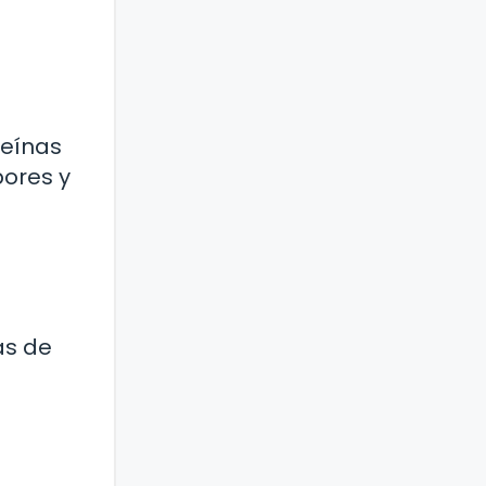
teínas
bores y
as de