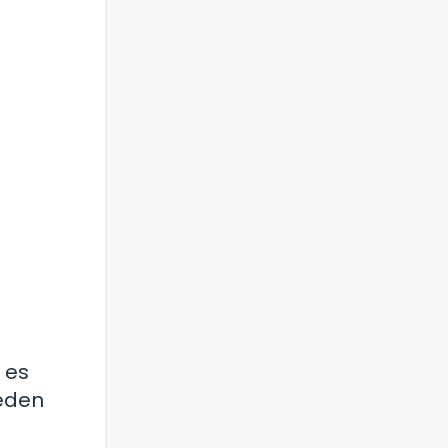
 es
ueden