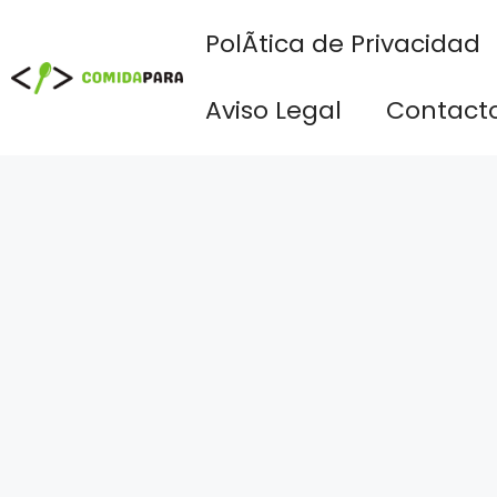
Saltar
PolÃ­tica de Privacidad
al
contenido
Aviso Legal
Contact