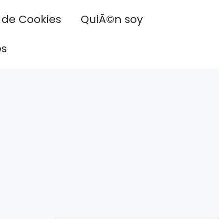
a de Cookies
QuiÃ©n soy
es