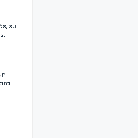
ás, su
s,
un
para