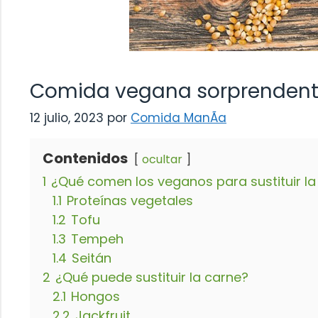
Comida vegana sorprendente
12 julio, 2023
por
Comida ManÃ­a
Contenidos
ocultar
1
¿Qué comen los veganos para sustituir la
1.1
Proteínas vegetales
1.2
Tofu
1.3
Tempeh
1.4
Seitán
2
¿Qué puede sustituir la carne?
2.1
Hongos
2.2
Jackfruit