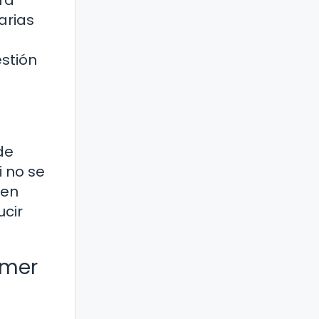
arias
stión
de
i no se
nen
cir
omer