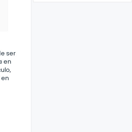
e ser
a en
ulo,
 en