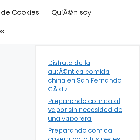
a de Cookies
QuiÃ©n soy
es
Disfruta de la
autÃ©ntica comida
china en San Fernando,
CÃ¡diz
Preparando comida al
vapor sin necesidad de
una vaporera
Preparando comida
casera para tus peces