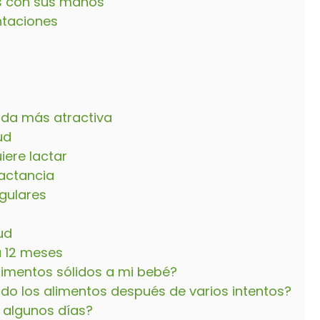
os con sus manos
ntaciones
ida más atractiva
ud
iere lactar
lactancia
egulares
s
ud
a 12 meses
imentos sólidos a mi bebé?
do los alimentos después de varios intentos?
algunos días?