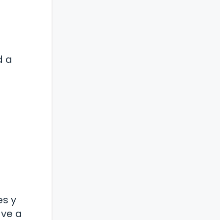
d a
a
es y
 ve a