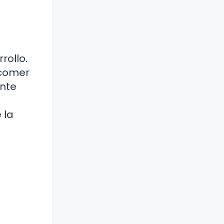
rollo.
 comer
ante
 la