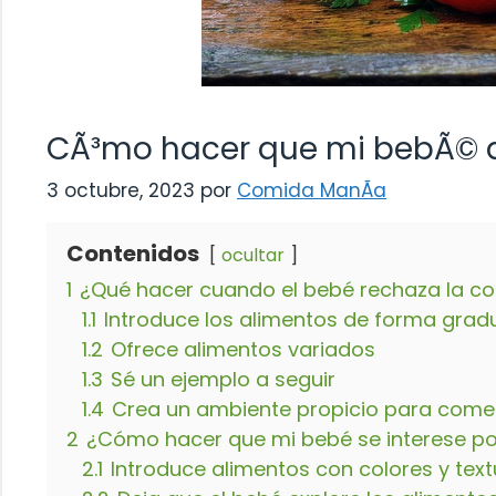
CÃ³mo hacer que mi bebÃ© 
3 octubre, 2023
por
Comida ManÃ­a
Contenidos
ocultar
1
¿Qué hacer cuando el bebé rechaza la c
1.1
Introduce los alimentos de forma grad
1.2
Ofrece alimentos variados
1.3
Sé un ejemplo a seguir
1.4
Crea un ambiente propicio para come
2
¿Cómo hacer que mi bebé se interese po
2.1
Introduce alimentos con colores y text