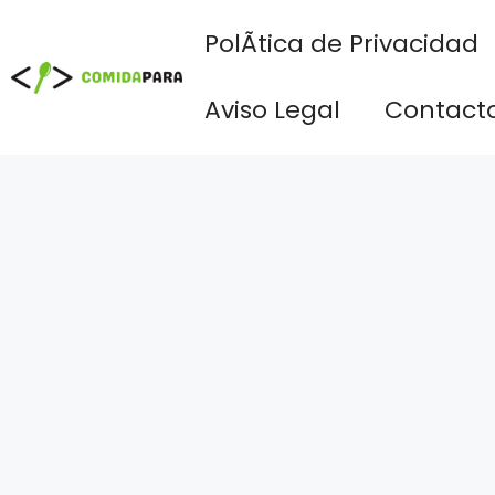
Saltar
PolÃ­tica de Privacidad
al
contenido
Aviso Legal
Contact