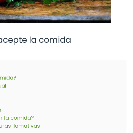
acepte la comida
omida?
ual
r
r la comida?
uras llamativas