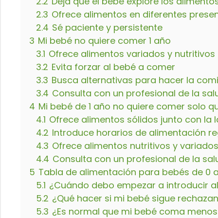
2.2
Deja que el bebé explore los aliment
2.3
Ofrece alimentos en diferentes prese
2.4
Sé paciente y persistente
3
Mi bebé no quiere comer 1 año
3.1
Ofrece alimentos variados y nutritivos
3.2
Evita forzar al bebé a comer
3.3
Busca alternativas para hacer la com
3.4
Consulta con un profesional de la sal
4
Mi bebé de 1 año no quiere comer solo qu
4.1
Ofrece alimentos sólidos junto con la 
4.2
Introduce horarios de alimentación r
4.3
Ofrece alimentos nutritivos y variado
4.4
Consulta con un profesional de la sal
5
Tabla de alimentación para bebés de 0 
5.1
¿Cuándo debo empezar a introducir al
5.2
¿Qué hacer si mi bebé sigue rechazan
5.3
¿Es normal que mi bebé coma menos 