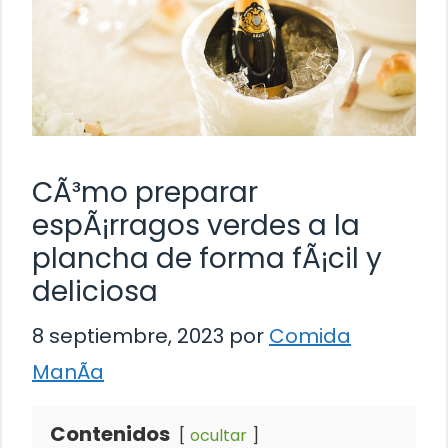
CÃ³mo preparar
espÃ¡rragos verdes a la
plancha de forma fÃ¡cil y
deliciosa
8 septiembre, 2023
por
Comida
ManÃ­a
Contenidos
ocultar