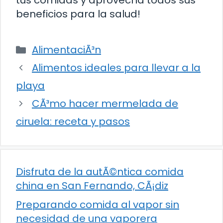
tus comidas y aprovecha todos sus
beneficios para la salud!
Categorías
AlimentaciÃ³n
Alimentos ideales para llevar a la
playa
CÃ³mo hacer mermelada de
ciruela: receta y pasos
Disfruta de la autÃ©ntica comida
china en San Fernando, CÃ¡diz
Preparando comida al vapor sin
necesidad de una vaporera