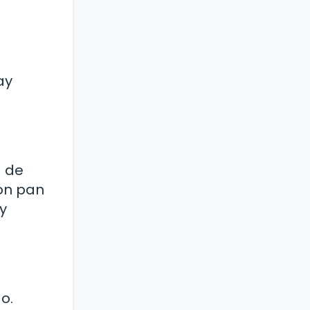
ay
a de
con pan
y
o.