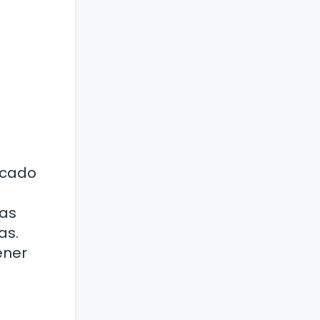
scado
e
has
as.
ener