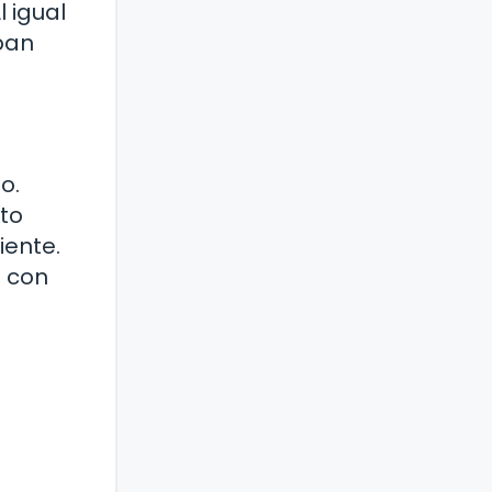
 igual
pan
o.
sto
iente.
e con