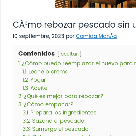
CÃ³mo rebozar pescado sin ut
10 septiembre, 2023
por
Comida ManÃ­a
Contenidos
ocultar
1
¿Cómo puedo reemplazar el huevo para 
1.1
Leche o crema
1.2
Yogur
1.3
Aceite
2
¿Qué es mejor para rebozar?
3
¿Cómo empanar?
3.1
Prepara los ingredientes
3.2
Sazona el pescado
3.3
Sumerge el pescado