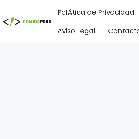
Saltar
PolÃ­tica de Privacidad
al
contenido
Aviso Legal
Contact