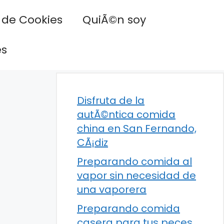
a de Cookies
QuiÃ©n soy
es
Disfruta de la
autÃ©ntica comida
china en San Fernando,
CÃ¡diz
Preparando comida al
vapor sin necesidad de
una vaporera
Preparando comida
casera para tus peces