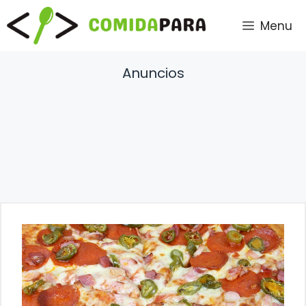
Saltar
Menu
al
contenido
Anuncios