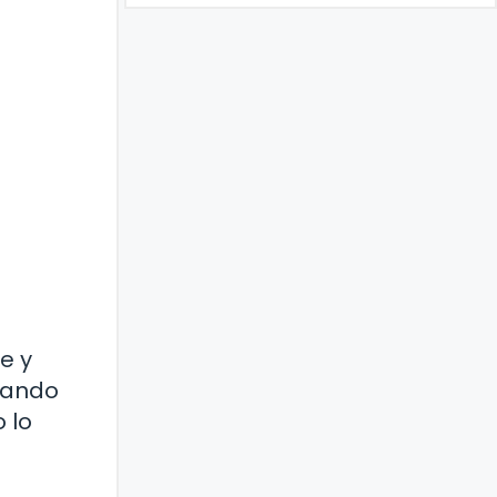
e y
scando
 lo