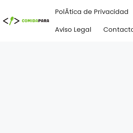
Saltar
PolÃ­tica de Privacidad
al
contenido
Aviso Legal
Contact