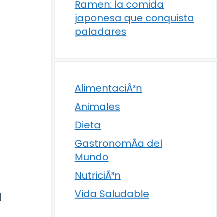
Ramen: la comida
japonesa que conquista
paladares
AlimentaciÃ³n
Animales
Dieta
GastronomÃ­a del
Mundo
NutriciÃ³n
a
Vida Saludable