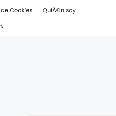
a de Cookies
QuiÃ©n soy
es