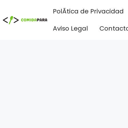
Saltar
PolÃ­tica de Privacidad
al
contenido
Aviso Legal
Contact