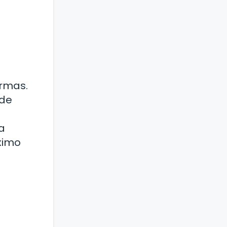
ormas.
 de
a
ximo