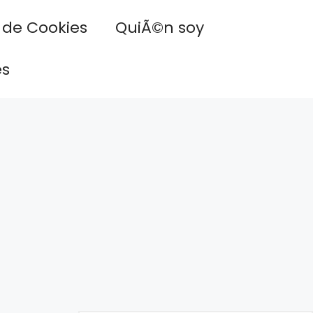
a de Cookies
QuiÃ©n soy
es