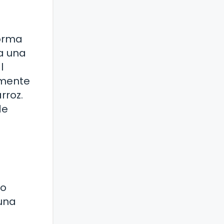
forma
 a una
l
emente
rroz.
de
do
 una