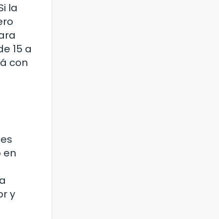
i la
ero
para
de 15 a
rá con
des
o en
na
or y