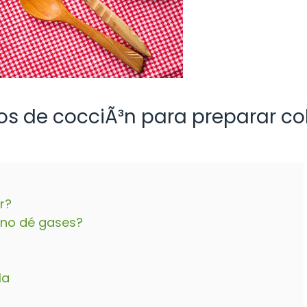
 de cocciÃ³n para preparar coli
r?
r no dé gases?
la