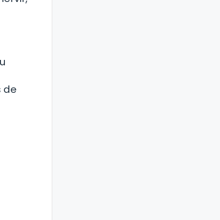
su
s de