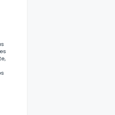
as
 es
te,
os