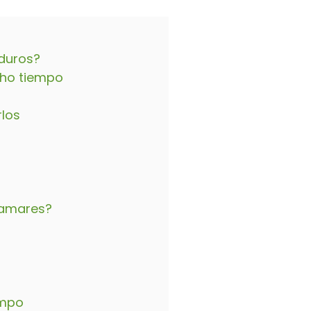
duros?
cho tiempo
rlos
lamares?
empo