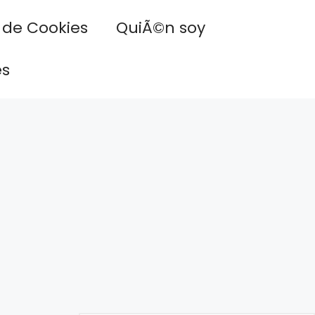
a de Cookies
QuiÃ©n soy
es