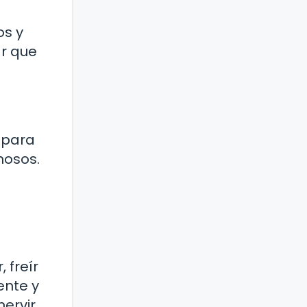
os y
r que
 para
mosos.
 freír
ente y
ervir,