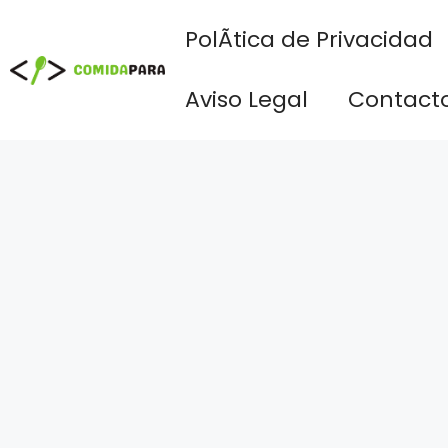
Saltar
PolÃ­tica de Privacidad
al
contenido
Aviso Legal
Contact