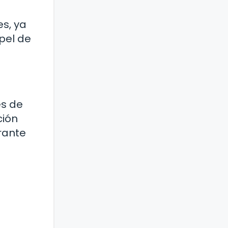
es, ya
apel de
es de
ción
rante