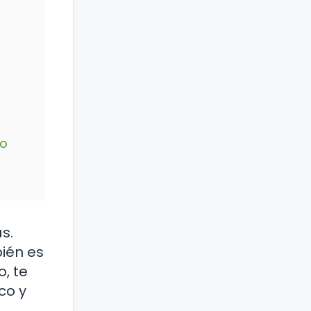
no
s.
ién es
, te
co y