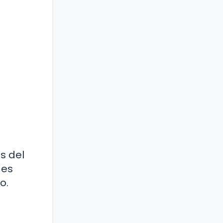
s del
 es
o.