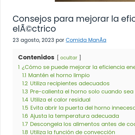
Consejos para mejorar la efi
elÃ©ctrico
23 agosto, 2023
por
Comida ManÃ­a
Contenidos
ocultar
1
¿Cómo se puede mejorar la eficiencia en
1.1
Mantén el horno limpio
1.2
Utiliza recipientes adecuados
1.3
Pre-calienta el horno solo cuando sea
1.4
Utiliza el calor residual
1.5
Evita abrir la puerta del horno innece
1.6
Ajusta la temperatura adecuada
1.7
Descongela los alimentos antes de co
1.8
Utiliza la función de convección