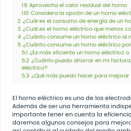
1.9
Aprovecha el calor residual del horno
1.10
Considera la opción de un horno eléc
2
¿Cuál es el consumo de energía de un ho
3
¿Cuál es el horno eléctrico que menos 
4
¿Cuánto consume un horno eléctrico al
5
¿Cuánto consume un horno eléctrico por
5.1
¿Es más eficiente un horno eléctrico o
5.2
¿Cuánto puedo ahorrar en mi factura d
eléctrico?
5.3
¿Qué más puedo hacer para mejorar la
El horno eléctrico es uno de los electr
Además de ser una herramienta indispen
importante tener en cuenta la eficiencia
daremos algunos consejos para mejorar l
así contribuir al cuidado del medio ambi