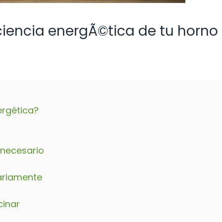
ciencia energÃ©tica de tu horno
ergética?
 necesario
sariamente
cinar