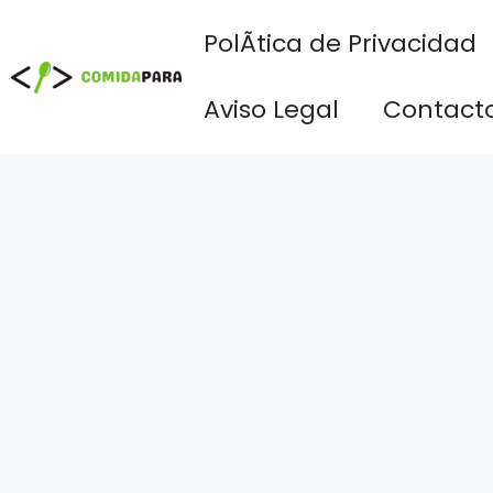
Saltar
PolÃ­tica de Privacidad
al
contenido
Aviso Legal
Contact