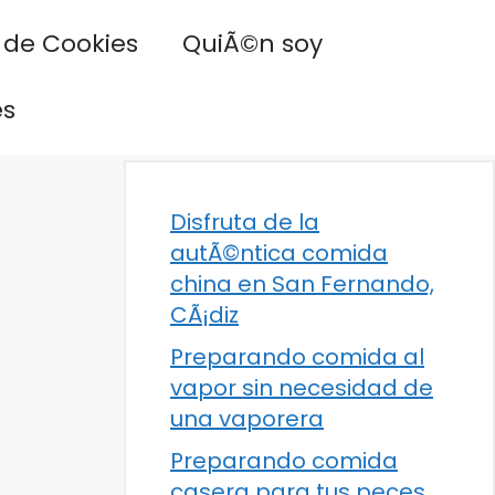
a de Cookies
QuiÃ©n soy
es
Disfruta de la
autÃ©ntica comida
china en San Fernando,
CÃ¡diz
Preparando comida al
vapor sin necesidad de
una vaporera
Preparando comida
casera para tus peces