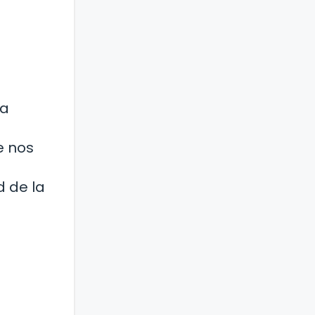
za
e nos
d de la