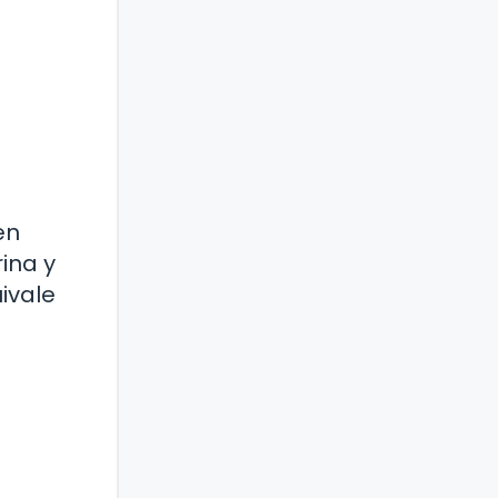
en
ina y
ivale