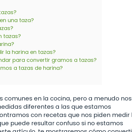
tazas?
en una taza?
azas?
n tazas?
rina?
r la harina en tazas?
ándar para convertir gramos a tazas?
amos a tazas de harina?
ás comunes en la cocina, pero a menudo nos
medidas diferentes a las que estamos
ntramos con recetas que nos piden medir 
 que puede resultar confuso si no estamos
 este artículo, te mostraremos cómo converti