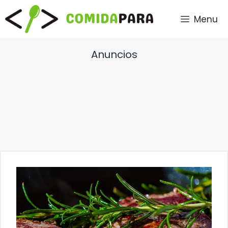
Saltar
Menu
al
contenido
Anuncios